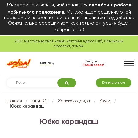
❗Уважаемые клиенты, наблюдаются
перебои в работе
мобильного приложения
. Мы уже ищем решение этой
проблемы и искренне приносим извинения за неудобства.
Обязательно сообщим вам, как только ситуация будет
исправлена!❗
29.07 мы открываемся новый магазин! Адрес Спб, Ленинский
проспект, дом 94.
Сегодня
Калуга
Новый завоз!
Купить оптом
/
/
/
/
Главная
КАТАЛОГ
Женская одежда
Юбки
Юбка карандаш
Юбка карандаш