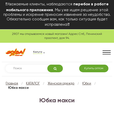
❗Уважаемые клиенты, наблюдаются
перебои в работе
мобильного приложения
. Мы уже ищем решение этой
проблемы и искренне приносим извинения за неудобства.
Обязательно сообщим вам, как только ситуация будет
исправлена!❗
29.07 мы открываемся новый магазин! Адрес Спб, Ленинский
проспект, дом 94.
Калуга
Купить оптом
/
/
/
/
Главная
КАТАЛОГ
Женская одежда
Юбки
Юбка макси
Юбка макси