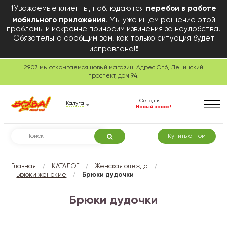
❗Уважаемые клиенты, наблюдаются
перебои в работе
мобильного приложения
. Мы уже ищем решение этой
проблемы и искренне приносим извинения за неудобства.
Обязательно сообщим вам, как только ситуация будет
исправлена!❗
29.07 мы открываемся новый магазин! Адрес Спб, Ленинский
проспект, дом 94.
Сегодня
Калуга
Новый завоз!
Купить оптом
/
/
/
Главная
КАТАЛОГ
Женская одежда
/
Брюки женские
Брюки дудочки
Брюки дудочки