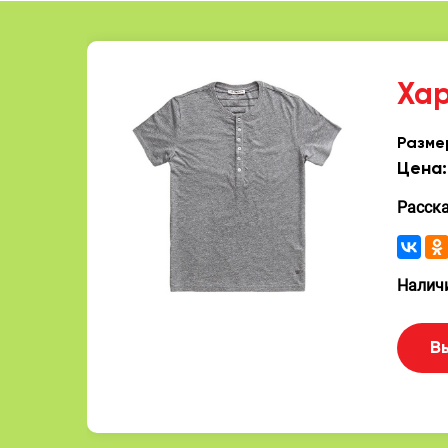
Ха
Разме
Цена:
Расск
Наличи
В