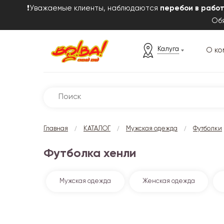
❗Уважаемые клиенты, наблюдаются
перебои в рабо
Обя
Калуга
О ко
/
/
/
Главная
КАТАЛОГ
Мужская одежда
Футболки
Футболка хенли
Мужская одежда
Женская одежда