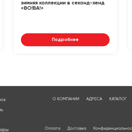
зимняя коллекции в секонд-хенд
«ВО!ВА!»
Подробнее
О КОМПАНИИ
АДРЕСА
КАТАЛОГ
нск
нь
Оплата
Доставка
Конфиденциальнос
сары