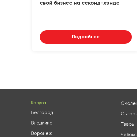
свой бизнес на секонд-хэнде
Подробнее
Калуга
Смоле
Белгород
Сызра
Владимир
Тверь
Воронеж
Чебок