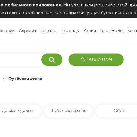
те мобильного приложения
. Мы уже ищем решение этой про
зательно сообщим вам, как только ситуация будет исправле
мпании
Адреса
Каталог
Бренды
Акции
Блог ВоВы
Кон
Купить оптом
/
Футболка хенли
Детская одежда
Шубы секонд хенд
Обувь