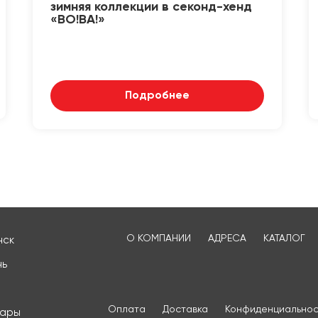
зимняя коллекции в секонд-хенд
«ВО!ВА!»
Подробнее
О КОМПАНИИ
АДРЕСА
КАТАЛОГ
нск
нь
Оплата
Доставка
Конфиденциальнос
сары