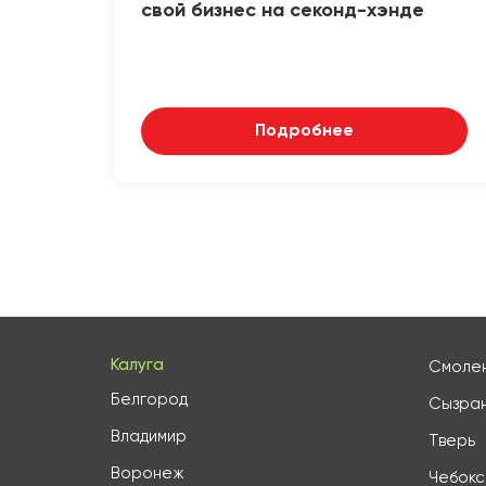
свой бизнес на секонд-хэнде
Подробнее
Калуга
Смоле
Белгород
Сызра
Владимир
Тверь
Воронеж
Чебок