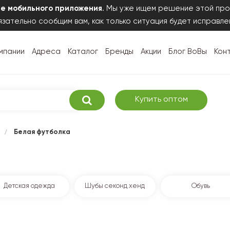
те мобильного приложения
. Мы уже ищем решение этой про
зательно сообщим вам, как только ситуация будет исправле
мпании
Адреса
Каталог
Бренды
Акции
Блог ВоВы
Кон
Купить оптом
/
Белая футболка
Детская одежда
Шубы секонд хенд
Обувь