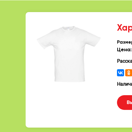
Ха
Разме
Цена:
Расск
Наличи
В