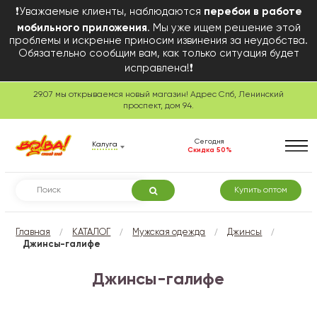
❗Уважаемые клиенты, наблюдаются
перебои в работе
мобильного приложения
. Мы уже ищем решение этой
проблемы и искренне приносим извинения за неудобства.
Обязательно сообщим вам, как только ситуация будет
исправлена!❗
29.07 мы открываемся новый магазин! Адрес Спб, Ленинский
проспект, дом 94.
Сегодня
Калуга
Скидка 50%
Купить оптом
/
/
/
/
Главная
КАТАЛОГ
Мужская одежда
Джинсы
Джинсы-галифе
Джинсы-галифе