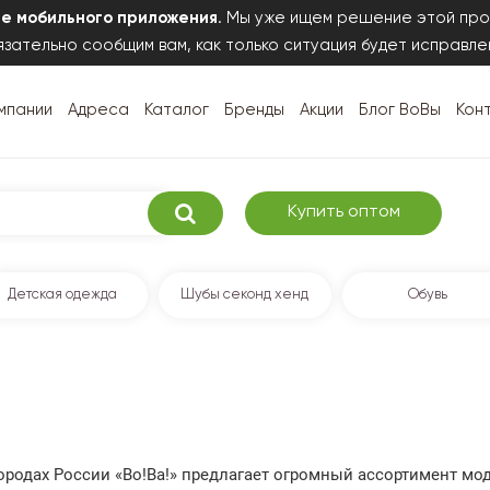
те мобильного приложения
. Мы уже ищем решение этой про
зательно сообщим вам, как только ситуация будет исправле
мпании
Адреса
Каталог
Бренды
Акции
Блог ВоВы
Кон
Купить оптом
Детская одежда
Шубы секонд хенд
Обувь
 городах России «Во!Ва!» предлагает огромный ассортимент м