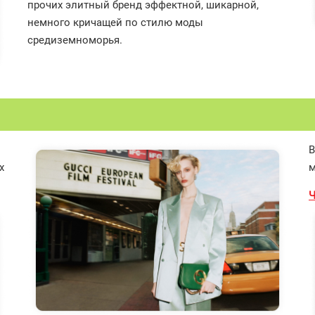
прочих элитный бренд эффектной, шикарной,
немного кричащей по стилю моды
средиземноморья.
В
х
м
Ч